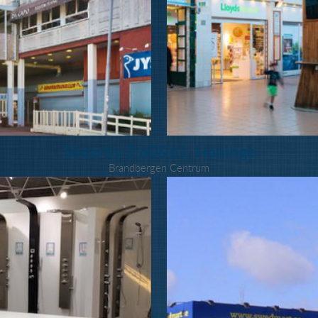
Söderby 2:60&61, Haninge
Brandbergen Centrum