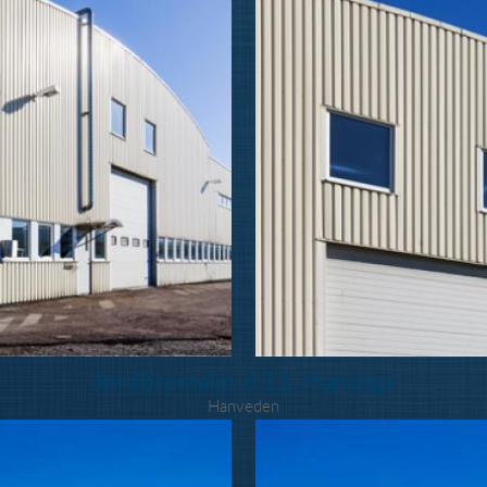
Jordbromalm 6:11, Haninge
Hanveden