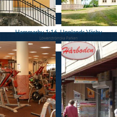
Hammarby 1:16, Upplands Väsby
Löwenströmska Parken